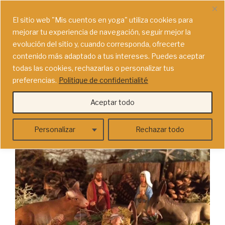
Saltar
MIS CUENTOS EN YOGA
al
El sitio web "
Mis cuentos en yoga"
utiliza cookies para
Convertíos en héroes de cuentos haciendo yoga para niños
contenido
mejorar tu experiencia de navegación, seguir mejor la
en familia (vídeos & mucho más)
evolución del sitio y, cuando corresponda, ofrecerte
contenido más adaptado a tus intereses. Puedes aceptar
Menú
todas las cookies, rechazarlas o personalizar tus
preferencias.
Politique de confidentialité
PUBLICADO
Aceptar todo
18/12/2017
POR
CAROLINE
EL
Entre el buey y el asno gris
Personalizar
Rechazar todo