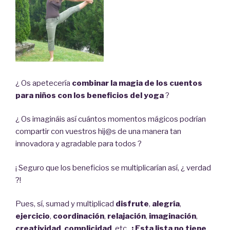
n
a
n
u
e
v
a
)
¿ Os apetecería
combinar la magia de los cuentos
para ni
ños con los beneficios del yoga
?
¿ Os imagináis así cuántos momentos mágicos podrían
compartir con vuestros hij@s de una manera tan
innovadora y agradable para todos ?
¡ Seguro que los beneficios se multiplicarían así, ¿ verdad
?!
Pues, sí, sumad y multiplicad
disfrute
,
alegría
,
ejercicio
,
coordinación
,
relajación
,
imaginación
,
creatividad
,
complicidad
, etc.
¡ Esta lista no tiene