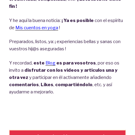
fin !
Y he aquí la buena noticia:
¡ Ya es posible
con el espíritu
de
Mis cuentos en yoga
!
Preparados, listos, ya: ¡ experiencias bellas y sanas con
vuestros hij@s aseguradas !
Y recordad,
este
Blog
es para vosotros
, por eso os
invito a
disfrutar con los vídeos y artículos una y
otra vez
y participar en él activamente añadiendo
comentarios
,
Likes
,
compartiéndolo
, etc. y así
ayudarme a mejorarlo.