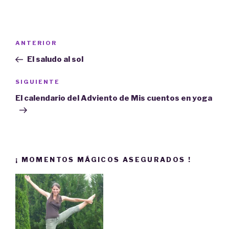
v
e
n
t
a
n
Navegación
a
Entrada
ANTERIOR
n
de
u
anterior:
e
El saludo al sol
v
entradas
a
)
Siguiente
SIGUIENTE
entrada
El calendario del Adviento de Mis cuentos en yoga
¡ MOMENTOS MÁGICOS ASEGURADOS !