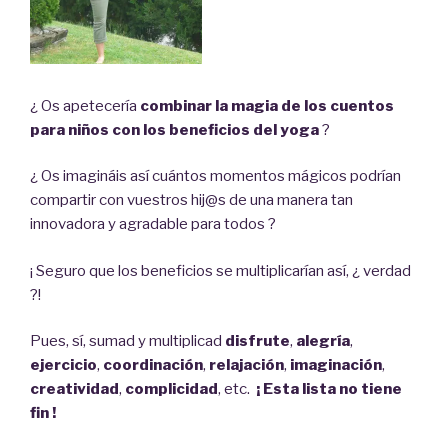
¿ Os apetecería
combinar la magia de los cuentos
para ni
ños con los beneficios del yoga
?
¿ Os imagináis así cuántos momentos mágicos podrían
compartir con vuestros hij@s de una manera tan
innovadora y agradable para todos ?
¡ Seguro que los beneficios se multiplicarían así, ¿ verdad
?!
Pues, sí, sumad y multiplicad
disfrute
,
alegría
,
ejercicio
,
coordinación
,
relajación
,
imaginación
,
creatividad
,
complicidad
, etc.
¡ Esta lista no tiene
fin !