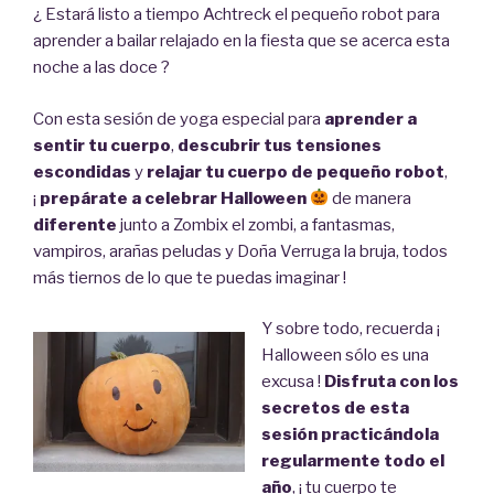
¿ Estará listo a tiempo Achtreck el pequeño robot para
aprender a bailar relajado en la fiesta que se acerca esta
noche a las doce ?
Con esta sesión de yoga especial para
aprender a
sentir tu cuerpo
,
descubrir tus tensiones
escondidas
y
relajar tu cuerpo de pequeño robot
,
¡
prepárate a celebrar Halloween
de manera
diferente
junto a Zombix el zombi, a fantasmas,
vampiros, arañas peludas y Doña Verruga la bruja, todos
más tiernos de lo que te puedas imaginar !
Y sobre todo, recuerda ¡
Halloween sólo es una
excusa !
Disfruta con los
secretos de esta
sesión practicándola
regularmente todo el
año
, ¡ tu cuerpo te