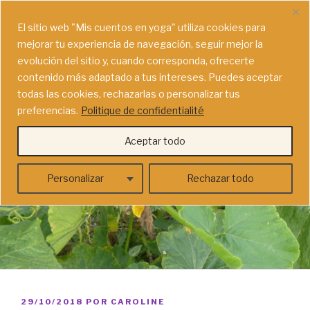
Saltar
MIS CUENTOS EN YOGA
al
El sitio web "
Mis cuentos en yoga"
utiliza cookies para
Convertíos en héroes de cuentos haciendo yoga para niños
contenido
mejorar tu experiencia de navegación, seguir mejor la
en familia (vídeos & mucho más)
evolución del sitio y, cuando corresponda, ofrecerte
contenido más adaptado a tus intereses. Puedes aceptar
Menú
todas las cookies, rechazarlas o personalizar tus
preferencias.
Politique de confidentialité
Aceptar todo
Personalizar
Rechazar todo
PUBLICADO
29/10/2018
POR
CAROLINE