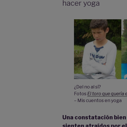
hacer yoga
¿Del no al sí?
Fotos
El toro que quería 
– Mis cuentos en yoga
Una constatación bien 
sienten atraídos por e