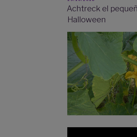
Mis
EL
Achtreck el pequeñ
cuentos
Halloween
en
yoga»