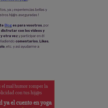
tos, ya: ¡ experiencias bellas y
stros hij@s aseguradas !
te
Blog
es para vosotros
, por
a
disfrutar con los vídeos y
 y otra vez
y participar en él
añadiendo
comentarios
,
Likes
,
olo
, etc. y así ayudarme a