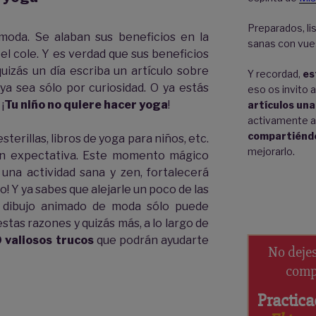
Preparados, lis
moda. Se alaban sus beneficios en la
sanas con vue
 el cole. Y es verdad que sus beneficios
izás un día escriba un artículo sobre
Y recordad,
es
 ya sea sólo por curiosidad. O ya estás
eso os invito 
¡
Tu niño no quiere hacer yoga
!
artículos una
activamente 
compartiénd
sterillas, libros de yoga para niños, etc.
mejorarlo.
an expectativa. Este momento mágico
una actividad sana y zen, fortalecerá
o! Y ya sabes que alejarle un poco de las
o dibujo animado de moda sólo puede
estas razones y quizás más, a lo largo de
 valiosos trucos
que podrán ayudarte