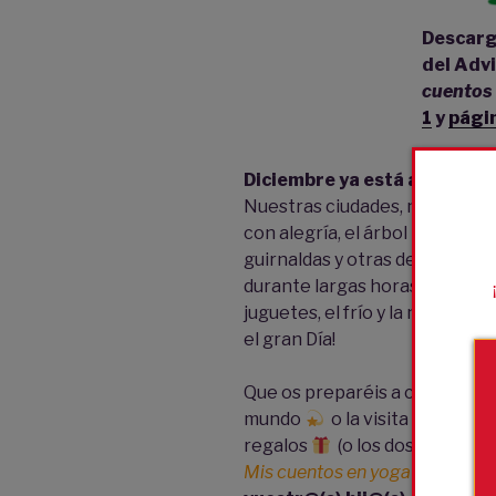
Descarg
del Adv
cuentos
1
y
pági
Diciembre ya está aquí, la N
Nuestras ciudades, nuestros 
con alegría, el árbol reina org
guirnaldas y otras decoracion
durante largas horas delante 
juguetes, el frío y la nieve qu
el gran Día!
Que os preparéis a celebrar la
mundo
o la visita de Papá 
regalos
(o los dos por supue
Mis cuentos en yoga
(
página 1