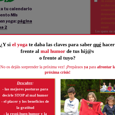
a tu calendario
iento
Mis
 en yoga
:
página
na 2
avidad está a la vuelta de la esquina
.
pueblos y nuestras casas se encienden
ulloso en el salón luciendo bonitas
SÍGUENOS
es, los niños se impacientan y sueñan
Canal youtube
de catálogos y escaparates llenos de
izás ya estén también aquí. ¡Todo anuncia
NUEVAS YO
 venida del niño Jesús en nuestro
Noel y su cesta llena de innumerables
sto), con el
calendario del Adviento de
y
página 2
),
sumergiros con