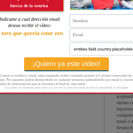
ia de la Navidad
y
hacedle
oga los bellos valores que nos
 familia, compartir, amor, perdón,
, regalos, pensamientos especiales,
 uno mismo y a los demás, pasar tiempo
ulces y villancicos, etc. ¡Suficiente
energía para poder hacer frente a los
 pronto llegarán!
 Adviento
es muy fácil:
s páginas
descargadas en papel
osible.