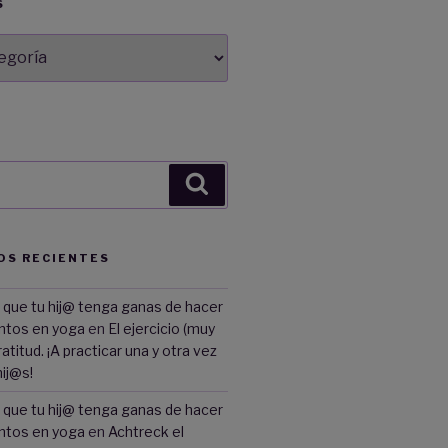
S
Buscar
OS RECIENTES
 que tu hij@ tenga ganas de hacer
entos en yoga
en
El ejercicio (muy
ratitud. ¡A practicar una y otra vez
ij@s!
 que tu hij@ tenga ganas de hacer
entos en yoga
en
Achtreck el