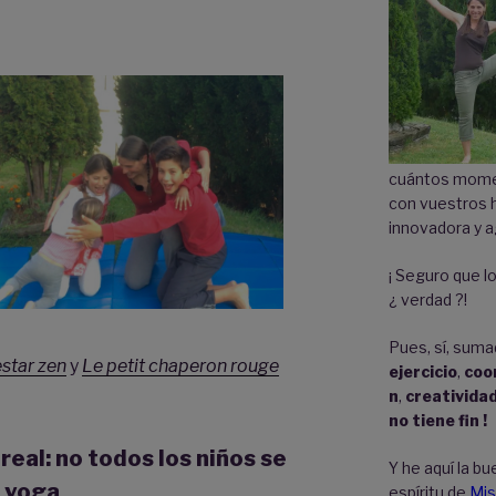
cuántos momen
con vuestros 
innovadora y a
¡ Seguro que lo
¿ verdad ?!
Pues, sí, suma
estar zen
y
Le petit chaperon rouge
ejercicio
,
coo
n
,
creativida
no tiene fin !
real: no todos los niños se
Y he aquí la bu
l yoga
espíritu de
Mis