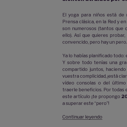
El yoga para niños está de 
Prensa clásica, en la Red y en
son numerosos (tantos que qu
ello). Así que quieres probar,
convencido, pero hay un pero. 
Ya lo habías planificado todo: e
Y sobre todo tenías una gr
compartido juntos, haciendo 
vuestra complicidad, ¡está clar
vídeo consolas o del últim
traerle beneficios. Por todas 
este artículo ¡te propongo
20
a superar este “pero”!
«20
Continuar leyendo
trucos