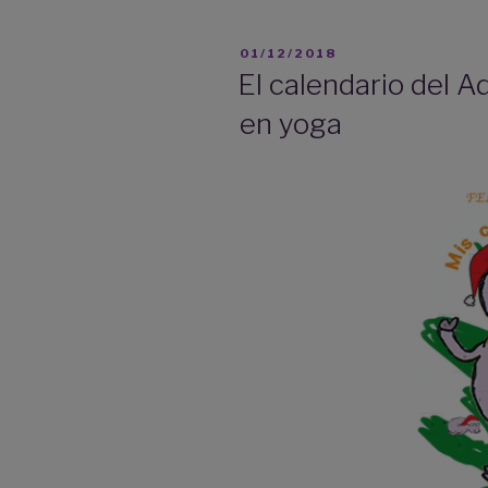
para
que
PUBLICADO
01/12/2018
tu
EL
El calendario del A
hij@
en yoga
tenga
ganas
de
hacer
yoga»