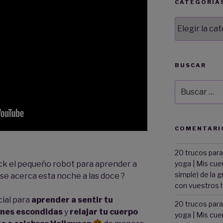
CATEGORÍA
Categorías
BUSCAR
Buscar
por:
COMENTARI
20 trucos para
yoga | Mis cu
eck el pequeño robot para aprender a
simple) de la g
e se acerca esta noche a las doce ?
con vuestros h
cial para
aprender a sentir tu
20 trucos para
ones escondidas
y
relajar tu cuerpo
yoga | Mis cu