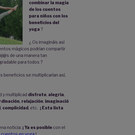
combinar la magia
de los cuentos
para ni
ños con los
beneficios del
yoga
?
¿ Os imagináis así
tos mágicos podrían compartir
hij@s de una manera tan
gradable para todos ?
s beneficios se multiplicarían así,
d y multiplicad
disfrute
,
alegría
,
rdinación
,
relajación
,
imaginació
d
,
complicidad
, etc.
¡ Esta lista
ena noticia:
¡ Ya es posible
con el
 cuentos en yoga
!