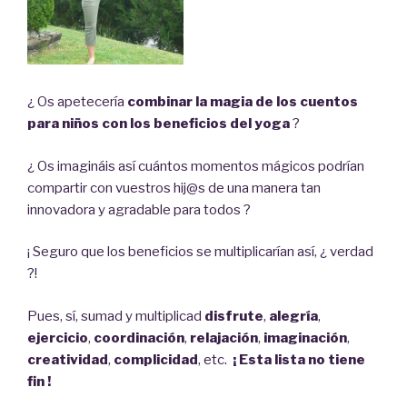
¿ Os apetecería
combinar la magia de los cuentos
para ni
ños con los beneficios del yoga
?
¿ Os imagináis así cuántos momentos mágicos podrían
compartir con vuestros hij@s de una manera tan
innovadora y agradable para todos ?
¡ Seguro que los beneficios se multiplicarían así, ¿ verdad
?!
Pues, sí, sumad y multiplicad
disfrute
,
alegría
,
ejercicio
,
coordinación
,
relajación
,
imaginación
,
creatividad
,
complicidad
, etc.
¡ Esta lista no tiene
fin !