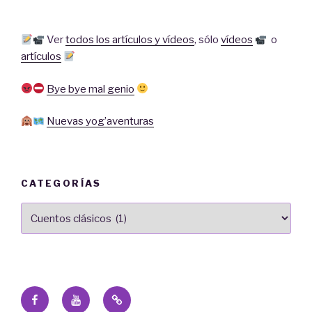
Ver
todos los artículos y vídeos
,
sólo
vídeos
o
artículos
Bye bye mal genio
Nuevas yog’aventuras
CATEGORÍAS
Categorías
Facebook
Cadena
Email