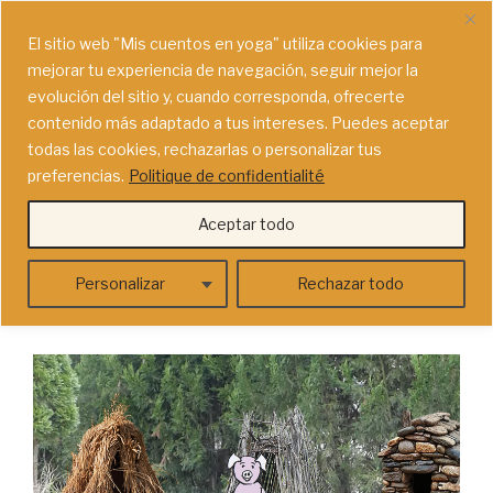
Saltar
MIS CUENTOS EN YOGA
al
El sitio web "
Mis cuentos en yoga"
utiliza cookies para
Convertíos en héroes de cuentos haciendo yoga para niños
contenido
mejorar tu experiencia de navegación, seguir mejor la
en familia (vídeos & mucho más)
evolución del sitio y, cuando corresponda, ofrecerte
contenido más adaptado a tus intereses. Puedes aceptar
Menú
todas las cookies, rechazarlas o personalizar tus
preferencias.
Politique de confidentialité
CATEGORÍA: CUENTOS CLÁSICOS
Aceptar todo
Personalizar
Rechazar todo
PUBLICADO
15/12/2017
EL
Los 3 cerditos