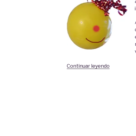
«El
Continuar leyendo
carnaval
de
Eleonor»