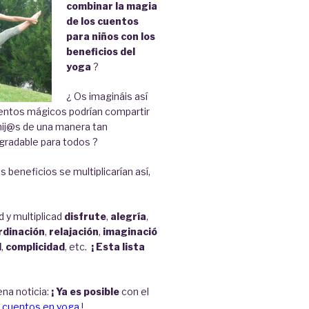
combinar la magia
de los cuentos
para ni
ños con los
beneficios del
yoga
?
¿ Os imagináis así
tos mágicos podrían compartir
hij@s de una manera tan
gradable para todos ?
s beneficios se multiplicarían así,
d y multiplicad
disfrute
,
alegría
,
rdinación
,
relajación
,
imaginació
d
,
complicidad
, etc.
¡ Esta lista
ena noticia:
¡ Ya es posible
con el
 cuentos en yoga
!