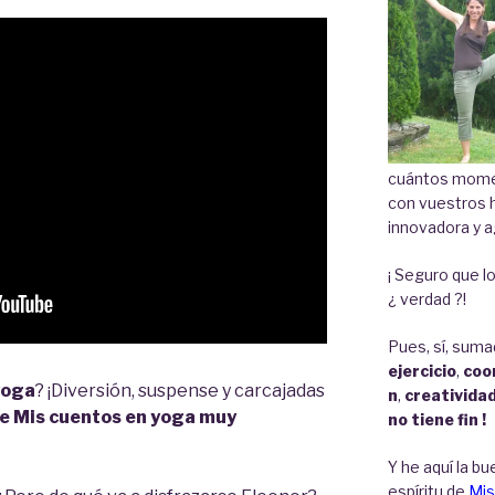
cuántos momen
con vuestros 
innovadora y a
¡ Seguro que lo
¿ verdad ?!
Pues, sí, suma
ejercicio
,
coo
yoga
? ¡Diversión, suspense y carcajadas
n
,
creativida
de Mis cuentos en yoga muy
no tiene fin !
Y he aquí la bu
espíritu de
Mis