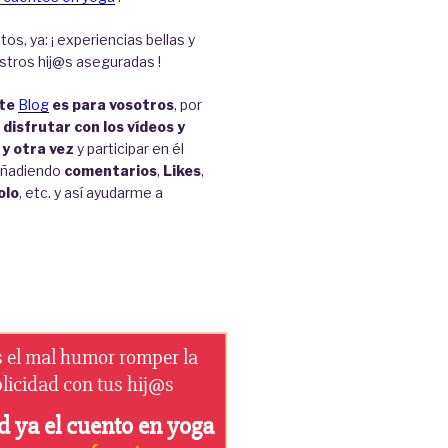
tos, ya: ¡ experiencias bellas y
stros hij@s aseguradas !
te
Blog
es para vosotros
, por
a
disfrutar con los vídeos y
 y otra vez
y participar en él
añadiendo
comentarios
,
Likes
,
olo
, etc. y así ayudarme a