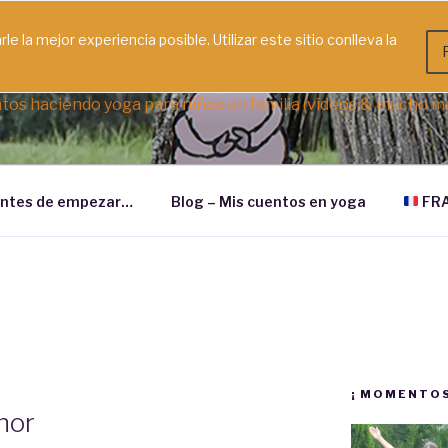
le la mejor experiencia posible. Utilizar este sitio conlleva la
TOS EN YOGA
tos haciendo yoga para niños en familia (vídeos & mucho m
ntes de empezar…
Blog – Mis cuentos en yoga
FRA
¡ MOMENTOS
nor