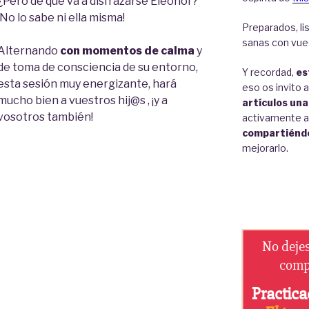
¿Pero de qué va a disfrazarse Eleonor?
¡No lo sabe ni ella misma!
Preparados, lis
sanas con vue
Alternando
con momentos de calma
y
de toma de consciencia de su entorno,
Y recordad,
es
esta sesión muy energizante, hará
eso os invito 
mucho bien a vuestros hij@s , ¡y a
artículos una
vosotros también!
activamente 
compartiénd
mejorarlo.