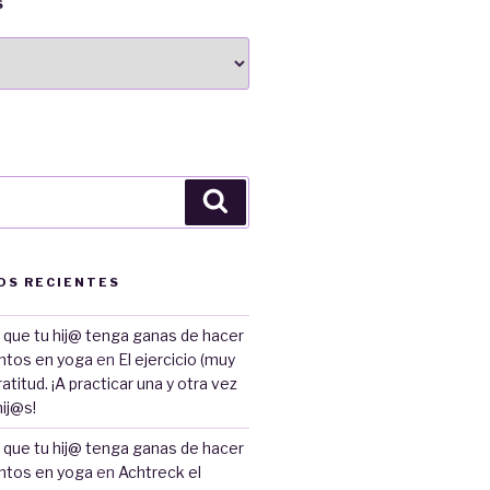
S
Buscar
OS RECIENTES
 que tu hij@ tenga ganas de hacer
entos en yoga
en
El ejercicio (muy
ratitud. ¡A practicar una y otra vez
ij@s!
 que tu hij@ tenga ganas de hacer
entos en yoga
en
Achtreck el