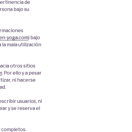
pertinencia de
ersona bajo su
formaciones
-en-yoga.com
) bajo
 la mala utilización
acia otros sitios
m
. Por ello y a pesar
izar, ni hacerse
ad.
cribir usuarios, ni
ear y se reserva el
y completos.