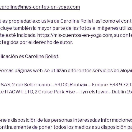
caroline@mes-contes-en-yoga.com
a
es propiedad exclusiva de Caroline Rollet, así como el con
ncluye también la mayor parte de las fotos e imágenes utilizad
te esté indicada.
https://mis-cuentos-en-yoga.com
, su cont
otegidos por el derecho de autor.
licación es Caroline Rollet.
iversas páginas web, se utilizan diferentes servicios de alo
SAS, 2 rue Kellermann – 59100 Roubaix – France. +33 9 72 1
é ITACWT LTD, 2 Cruise Park Rise – Tyrrelstown – Dublin 15 
 pone a disposición de las personas interesadas informaciones
ontinuamente de poner todos los medios a su disposición pa