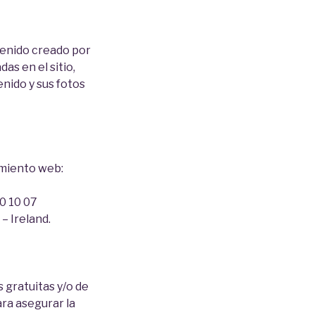
tenido creado por
as en el sitio,
enido y sus fotos
jamiento web:
0 10 07
– Ireland.
 gratuitas y/o de
ra asegurar la