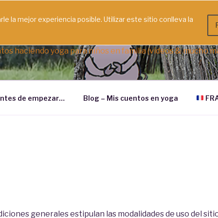
le la mejor experiencia posible. Utilizar este sitio conlleva la
TOS EN YOGA
tos haciendo yoga para niños en familia (vídeos & mucho m
ntes de empezar…
Blog – Mis cuentos en yoga
FRA
iciones generales estipulan las modalidades de uso del sit