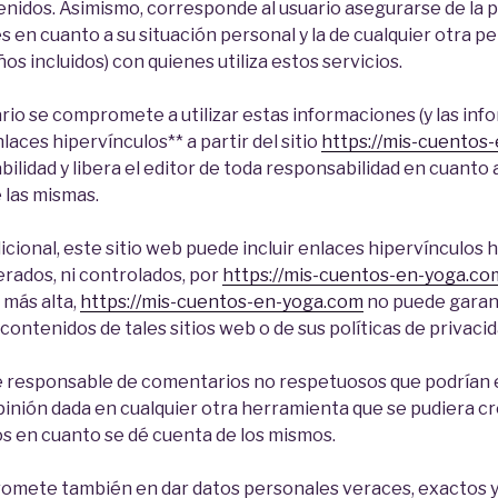
enidos. Asimismo, corresponde al usuario asegurarse de la 
 en cuanto a su situación personal y la de cualquier otra p
os incluidos) con quienes utiliza estos servicios.
uario se compromete a utilizar estas informaciones (y las in
aces hipervínculos** a partir del sitio
https://mis-cuentos
ilidad y libera el editor de toda responsabilidad en cuanto a
 las mismas.
icional, este sitio web puede incluir enlaces hipervínculos h
rados, ni controlados, por
https://mis-cuentos-en-yoga.co
 más alta,
https://mis-cuentos-en-yoga.com
no puede garant
contenidos de tales sitios web o de sus políticas de privacid
e responsable de comentarios no respetuosos que podrían es
pinión dada en cualquier otra herramienta que se pudiera cr
os en cuanto se dé cuenta de los mismos.
romete también en dar datos personales veraces, exactos 