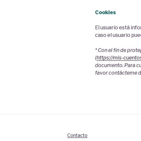
Cookies
El usuario está in
caso el usuario pu
* Con el fin de prot
(
https://mis-cuent
documento. Para cua
favor contácteme d
Contacto