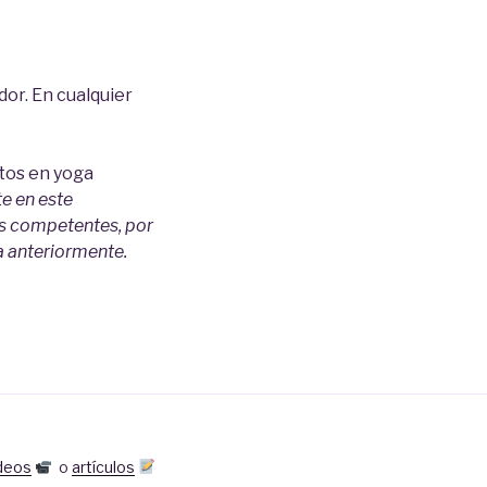
or. En cualquier
tos en yoga
te en este
es competentes, por
a anteriormente.
deos
o
artículos