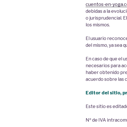
cuentos-en-yoga.
debidas a la evoluci
o jurisprudencial. 
los mismos.
El usuario reconoc
del mismo, ya sea q
En caso de que el u
necesarios para ac
haber obtenido pre
acuerdo sobre las 
Editor del sitio, 
Este sitio es edita
Nº de IVA intraco